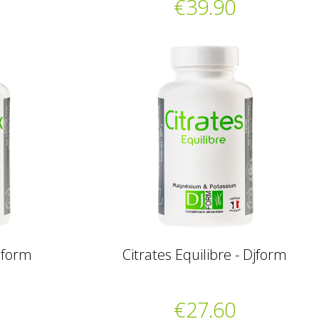
€39.90
jform
Citrates Equilibre - Djform
€27.60