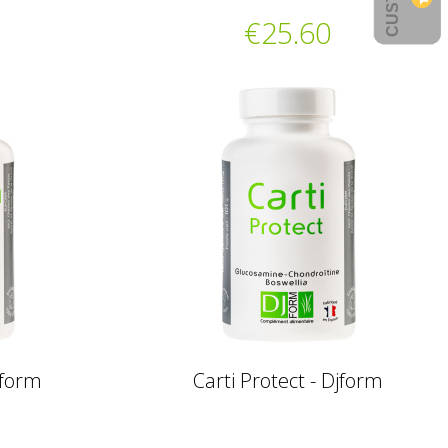
€25.60
jform
Carti Protect - Djform