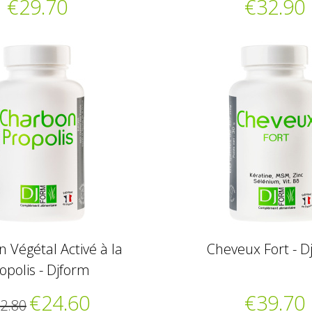
€29.70
€32.90
 Végétal Activé à la
Cheveux Fort - D
opolis - Djform
€24.60
€39.70
2.80