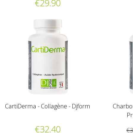
€29.90
CartiDerma - Collagène - Djform
Charbon
Pr
€32.40
€3