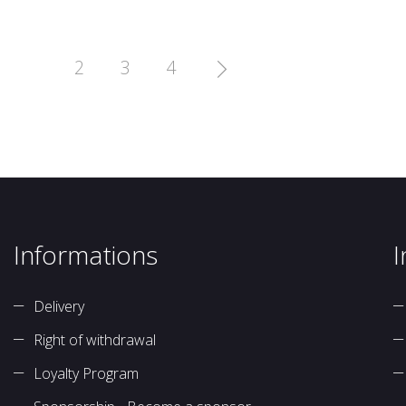
2
3
4

Informations
I
Delivery
Right of withdrawal
Loyalty Program