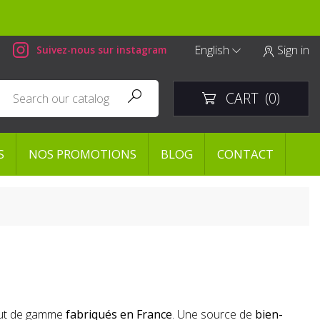
English
Sign in
Suivez-nous sur instagram


CART
(0)


S
NOS PROMOTIONS
BLOG
CONTACT
ut de gamme
fabriqués en France
. Une source de
bien-