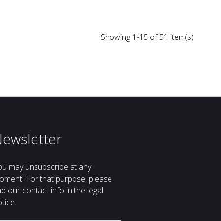
Showing 1-15 of 51 item(s)
Newsletter
ou may unsubscribe at any
oment. For that purpose, please
nd our contact info in the legal
tice.