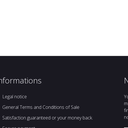
nformations
Legal notice
Y
m
General Terms and Conditions of Sale
fi
no
Satisfaction guaranteed or your money back.