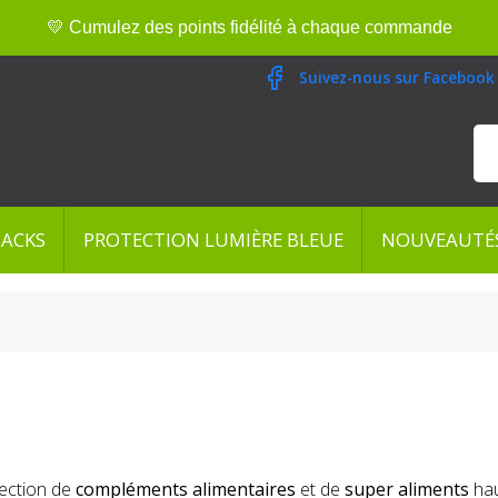
💛 Cumulez des points fidélité à chaque commande
Suivez-nous sur Facebook
PACKS
PROTECTION LUMIÈRE BLEUE
NOUVEAUTÉ
lection de
compléments alimentaires
et de
super aliments
ha