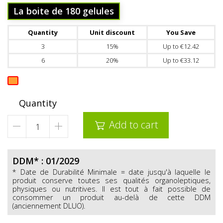
La boite de 180 gelules
Quantity
Unit discount
You Save
3
15%
Up to €12.42
6
20%
Up to €33.12
Quantity
Add to cart

DDM* : 01/2029
* Date de Durabilité Minimale = date jusqu'à laquelle le
produit conserve toutes ses qualités organoleptiques,
physiques ou nutritives. Il est tout à fait possible de
consommer un produit au-delà de cette DDM
(anciennement DLUO).