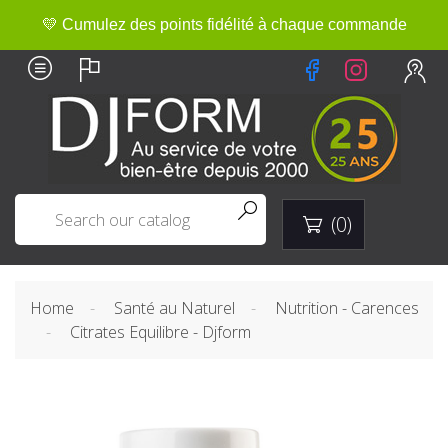
💛 Cumulez des points fidélité à chaque commande


(0)

Home
Santé au Naturel
Nutrition - Carences
Citrates Equilibre - Djform