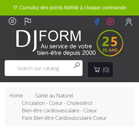
💛 Cumulez des points fidélité à chaque commande


(0)

Home
Santé au Naturel
Circulation - Coeur - Cholestérol
Bien-être cardiovasculaire - Coeur
Pack Bien-être Cardiovasculaire Coeur