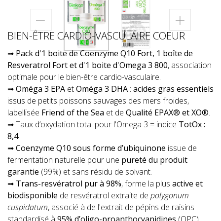
BIEN-ÊTRE CARDIO-VASCULAIRE COEUR
➟
Pack d'1 boite de Coenzyme Q10 Fort, 1 boîte de
Resveratrol Fort et d'1 boite d'Omega 3 800
, association
optimale pour le bien-être cardio-vasculaire.
➟
Oméga 3 EPA
et
Oméga 3 DHA
:
acides gras essentiels
issus de petits poissons sauvages des mers froides,
labellisée
Friend of the Sea
et de
Qualité EPAX® et XO®
.
➟ Taux d’oxydation total pour l'Omega 3 = indice
TotOx :
8,4
.
➟
Coenzyme Q10 sous forme d’ubiquinone
issue de
fermentation naturelle pour une
pureté du produit
garantie
(99%) et sans résidu de solvant.
➟
Trans-resvératrol pur à 98%
, forme la plus
active et
biodisponible
de resvératrol extraite de
polygonum
cuspidatum
, associé à de l'extrait de pépins de raisins
standardisé à
95% d’oligo-proanthocyanidines
(OPC).