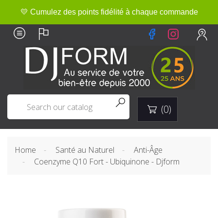
💛 Cumulez des points fidélité à chaque commande


(0)

Home
Santé au Naturel
Anti-Âge
Coenzyme Q10 Fort - Ubiquinone - Djform