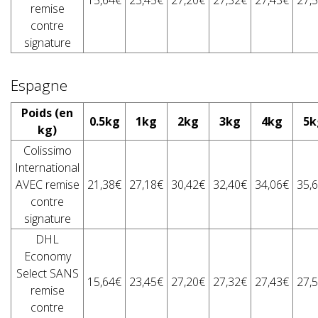
15,64€
23,45€
27,20€
27,32€
27,43€
27,
remise
contre
signature
Espagne
Poids (en
0.5kg
1kg
2kg
3kg
4kg
5k
kg)
Colissimo
International
AVEC remise
21,38€
27,18€
30,42€
32,40€
34,06€
35,
contre
signature
DHL
Economy
Select SANS
15,64€
23,45€
27,20€
27,32€
27,43€
27,
remise
contre