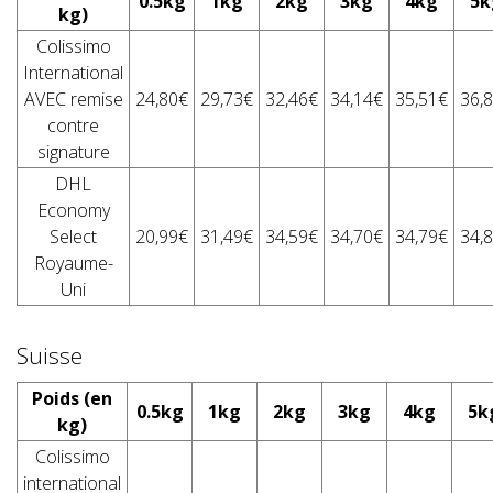
0.5kg
1kg
2kg
3kg
4kg
5k
kg)
Colissimo
International
AVEC remise
24,80€
29,73€
32,46€
34,14€
35,51€
36,
contre
signature
DHL
Economy
Select
20,99€
31,49€
34,59€
34,70€
34,79€
34,
Royaume-
Uni
Suisse
Poids (en
0.5kg
1kg
2kg
3kg
4kg
5k
kg)
Colissimo
international