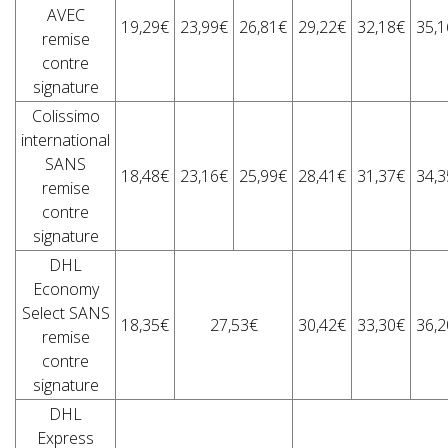
AVEC
19,29€
23,99€
26,81€
29,22€
32,18€
35,1
remise
contre
signature
Colissimo
international
SANS
18,48€
23,16€
25,99€
28,41€
31,37€
34,3
remise
contre
signature
DHL
Economy
Select SANS
18,35€
27,53€
30,42€
33,30€
36,2
remise
contre
signature
DHL
Express