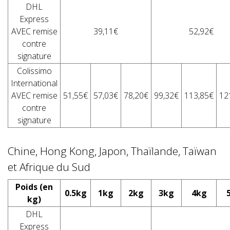
DHL
Express
AVEC remise
39,11€
52,92€
contre
signature
Colissimo
International
AVEC remise
51,55€
57,03€
78,20€
99,32€
113,85€
12
contre
signature
Chine, Hong Kong, Japon, Thaïlande, Taïwan
et Afrique du Sud
Poids (en
0.5kg
1kg
2kg
3kg
4kg
kg)
DHL
Express