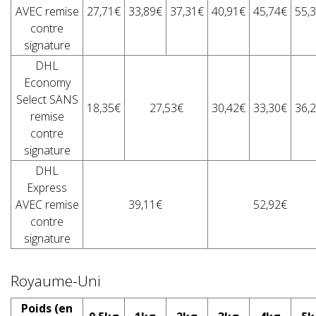
AVEC remise
27,71€
33,89€
37,31€
40,91€
45,74€
55,
contre
signature
DHL
Economy
Select SANS
18,35€
27,53€
30,42€
33,30€
36,
remise
contre
signature
DHL
Express
AVEC remise
39,11€
52,92€
contre
signature
Royaume-Uni
Poids (en