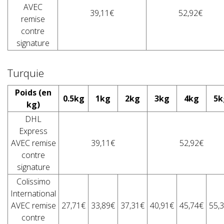
AVEC
39,11€
52,92€
remise
contre
signature
Turquie
Poids (en
0.5kg
1kg
2kg
3kg
4kg
5k
kg)
DHL
Express
AVEC remise
39,11€
52,92€
contre
signature
Colissimo
International
AVEC remise
27,71€
33,89€
37,31€
40,91€
45,74€
55,
contre