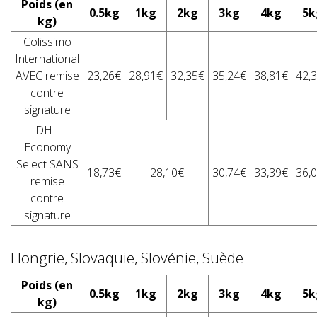
Poids (en
0.5kg
1kg
2kg
3kg
4kg
5k
kg)
Colissimo
International
AVEC remise
23,26€
28,91€
32,35€
35,24€
38,81€
42,
contre
signature
DHL
Economy
Select SANS
18,73€
28,10€
30,74€
33,39€
36,
remise
contre
signature
Hongrie, Slovaquie, Slovénie, Suède
Poids (en
0.5kg
1kg
2kg
3kg
4kg
5k
kg)