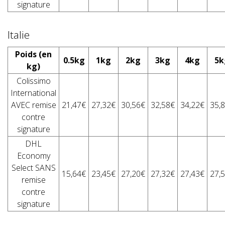
signature
Italie
Poids (en
0.5kg
1kg
2kg
3kg
4kg
5k
kg)
Colissimo
International
AVEC remise
21,47€
27,32€
30,56€
32,58€
34,22€
35,
contre
signature
DHL
Economy
Select SANS
15,64€
23,45€
27,20€
27,32€
27,43€
27,
remise
contre
signature