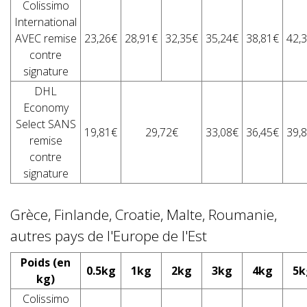
Colissimo
International
AVEC remise
23,26€
28,91€
32,35€
35,24€
38,81€
42,
contre
signature
DHL
Economy
Select SANS
19,81€
29,72€
33,08€
36,45€
39,
remise
contre
signature
Grèce, Finlande, Croatie, Malte, Roumanie,
autres pays de l'Europe de l'Est
Poids (en
0.5kg
1kg
2kg
3kg
4kg
5k
kg)
Colissimo