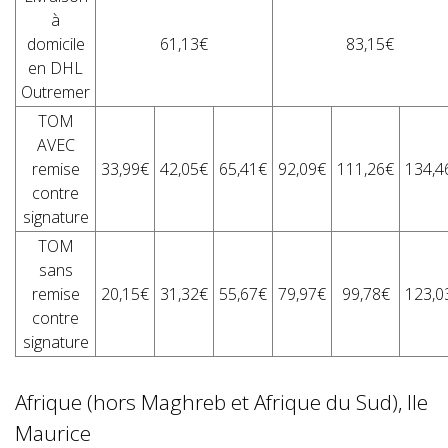
à
domicile
61,13€
83,15€
en DHL
Outremer
TOM
AVEC
remise
33,99€
42,05€
65,41€
92,09€
111,26€
134,4
contre
signature
TOM
sans
remise
20,15€
31,32€
55,67€
79,97€
99,78€
123,0
contre
signature
Afrique (hors Maghreb et Afrique du Sud), Ile
Maurice