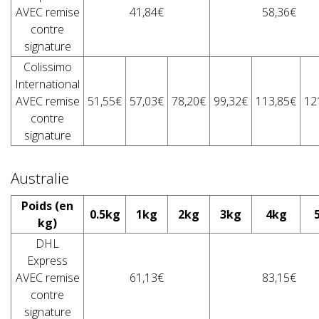
AVEC remise
41,84€
58,36€
contre
signature
Colissimo
International
AVEC remise
51,55€
57,03€
78,20€
99,32€
113,85€
12
contre
signature
Australie
Poids (en
0.5kg
1kg
2kg
3kg
4kg
kg)
DHL
Express
AVEC remise
61,13€
83,15€
contre
signature