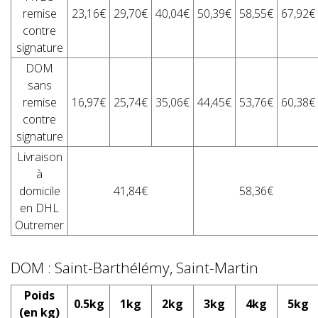
remise
23,16€
29,70€
40,04€
50,39€
58,55€
67,92€
contre
signature
DOM
sans
remise
16,97€
25,74€
35,06€
44,45€
53,76€
60,38€
contre
signature
Livraison
à
domicile
41,84€
58,36€
en DHL
Outremer
DOM : Saint-Barthélémy, Saint-Martin
Poids
0.5kg
1kg
2kg
3kg
4kg
5kg
(en kg)