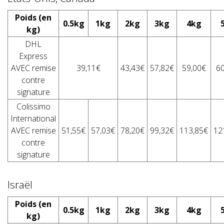
Poids (en
0.5kg
1kg
2kg
3kg
4kg
kg)
DHL
Express
AVEC remise
39,11€
43,43€
57,82€
59,00€
60
contre
signature
Colissimo
International
AVEC remise
51,55€
57,03€
78,20€
99,32€
113,85€
12
contre
signature
Israël
Poids (en
0.5kg
1kg
2kg
3kg
4kg
kg)