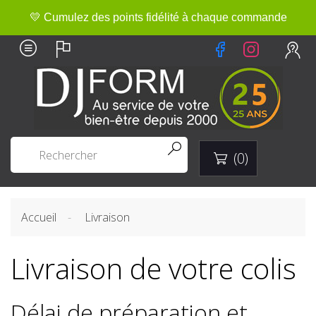
💛 Cumulez des points fidélité à chaque commande


(0)

Accueil
Livraison
Livraison de votre colis
Délai de préparation et