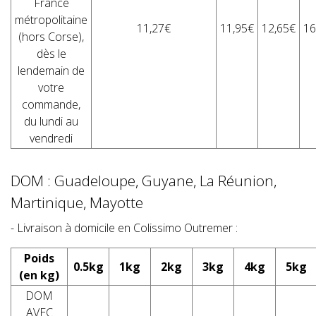
France
métropolitaine
11,27€
11,95€
12,65€
16
(hors Corse),
dès le
lendemain de
votre
commande,
du lundi au
vendredi
DOM : Guadeloupe, Guyane, La Réunion,
Martinique, Mayotte
- Livraison à domicile en Colissimo Outremer :
Poids
0.5kg
1kg
2kg
3kg
4kg
5kg
(en kg)
DOM
AVEC