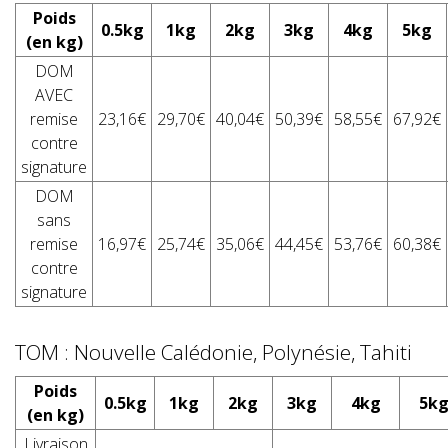
Poids
0.5kg
1kg
2kg
3kg
4kg
5kg
(en kg)
DOM
AVEC
remise
23,16€
29,70€
40,04€
50,39€
58,55€
67,92€
contre
signature
DOM
sans
remise
16,97€
25,74€
35,06€
44,45€
53,76€
60,38€
contre
signature
TOM : Nouvelle Calédonie, Polynésie, Tahiti
Poids
0.5kg
1kg
2kg
3kg
4kg
5k
(en kg)
Livraison