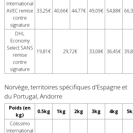
International
AVEC remise
33,25€
40,66€
44,77€
49,09€
54,88€
66,
contre
signature
DHL
Economy
Select SANS
19,81€
29,72€
33,08€
36,45€
39,
remise
contre
signature
Norvège, territoires spécifiques d'Espagne et
du Portugal, Andorre
Poids (en
0.5kg
1kg
2kg
3kg
4kg
5k
kg)
Colissimo
International