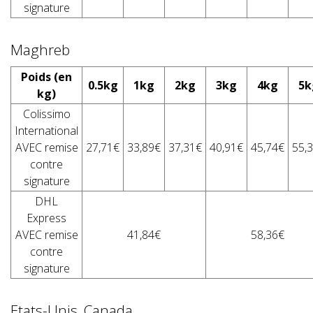
signature
Maghreb
Poids (en
0.5kg
1kg
2kg
3kg
4kg
5k
kg)
Colissimo
International
AVEC remise
27,71€
33,89€
37,31€
40,91€
45,74€
55,
contre
signature
DHL
Express
AVEC remise
41,84€
58,36€
contre
signature
Etats-Unis, Canada