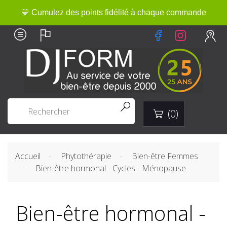
💛 Cumulez des points fidélité à chaque commande


(0)

Accueil
Phytothérapie
Bien-être Femmes
Bien-être hormonal - Cycles - Ménopause
Bien-être hormonal -