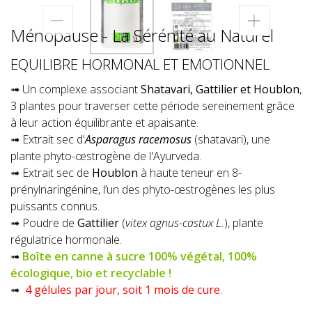
Ménopause - La Sérénité au Naturel
EQUILIBRE HORMONAL ET EMOTIONNEL
➟ Un complexe associant
Shatavari, Gattilier et Houblon
,
3 plantes pour traverser cette période sereinement grâce
à leur action équilibrante et apaisante.
➟ Extrait sec d'
Asparagus racemosus
(shatavari), une
plante phyto-œstrogène de l'Ayurveda.
➟ Extrait sec de
Houblon
à haute teneur en 8-
prénylnaringénine, l’un des phyto-œstrogènes les plus
puissants connus.
➟ Poudre de
Gattilier
(
vitex agnus-castux L.
), plante
régulatrice hormonale.
➟
Boîte en canne à sucre 100% végétal, 100%
écologique, bio et recyclable !
➟
4 gélules par jour, soit 1 mois de cure
.