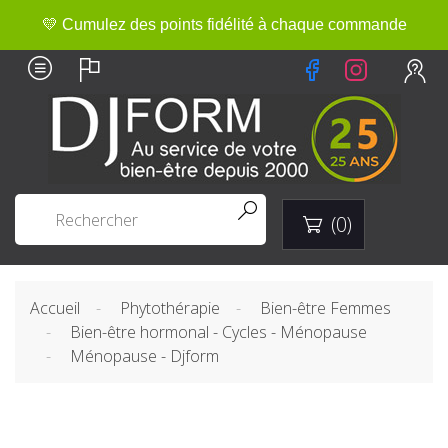
💛 Cumulez des points fidélité à chaque commande


(0)

Accueil
Phytothérapie
Bien-être Femmes
Bien-être hormonal - Cycles - Ménopause
Ménopause - Djform