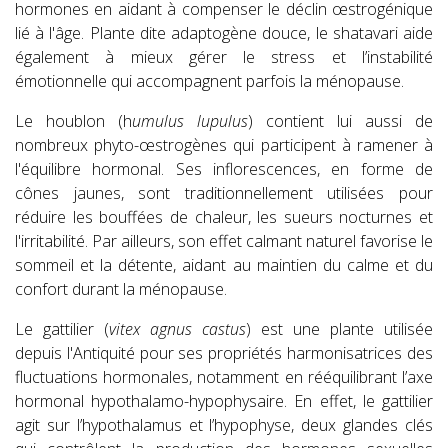
hormones en aidant à compenser le déclin œstrogénique
lié à l'âge. Plante dite adaptogène douce, le shatavari aide
également à mieux gérer le stress et l’instabilité
émotionnelle qui accompagnent parfois la ménopause.
Le houblon (h
umulus lupulus
) contient lui aussi de
nombreux phyto-œstrogènes qui participent à ramener à
l'équilibre hormonal. Ses inflorescences, en forme de
cônes jaunes, sont traditionnellement utilisées pour
réduire les bouffées de chaleur, les sueurs nocturnes et
l'irritabilité. Par ailleurs, son effet calmant naturel favorise le
sommeil et la détente, aidant au maintien du calme et du
confort durant la ménopause.
Le gattilier (
vitex agnus castus
) est une plante utilisée
depuis l'Antiquité pour ses propriétés harmonisatrices des
fluctuations hormonales, notamment en rééquilibrant l’axe
hormonal hypothalamo-hypophysaire. En effet, le gattilier
agit sur l’hypothalamus et l’hypophyse, deux glandes clés