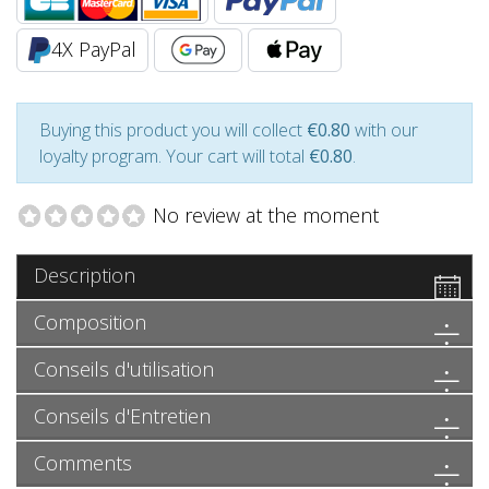
4X PayPal
Buying this product you will collect
€0.80
with our
loyalty program. Your cart will total
€0.80
.
No review at the moment
Description
Composition
Conseils d'utilisation
Conseils d'Entretien
Comments