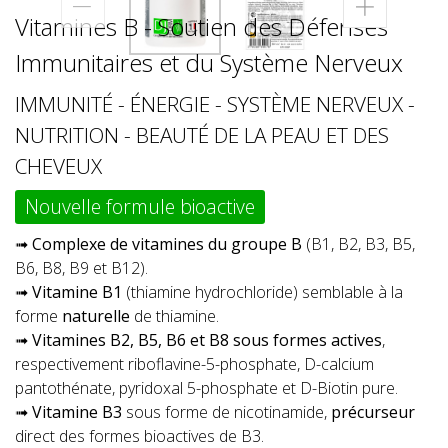
Vitamines B - Soutien des Défenses
Immunitaires et du Système Nerveux
IMMUNITÉ - ÉNERGIE - SYSTÈME NERVEUX -
NUTRITION - BEAUTÉ DE LA PEAU ET DES
CHEVEUX
Nouvelle formule bioactive
➟
Complexe de vitamines du groupe B
(B1, B2, B3, B5,
B6, B8, B9 et B12).
➟
Vitamine B1
(thiamine hydrochloride) semblable à la
forme
naturelle
de thiamine.
➟
Vitamines B2, B5, B6 et B8 sous formes actives
,
respectivement riboflavine-5-phosphate, D-calcium
pantothénate, pyridoxal 5-phosphate et D-Biotin pure.
➟
Vitamine B3
sous forme de nicotinamide,
précurseur
direct des formes bioactives de B3.