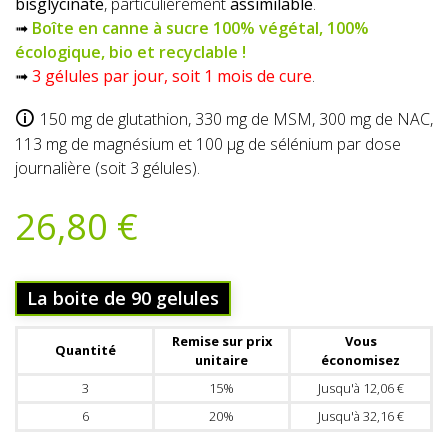
bisglycinate
, particulièrement
assimilable
.
➟
Boîte en canne à sucre 100% végétal, 100%
écologique, bio et recyclable !
➟
3 gélules par jour, soit 1 mois de cure
.
150 mg de glutathion, 330 mg de MSM, 300 mg de NAC,
113 mg de magnésium et 100 µg de sélénium par dose
journalière (soit 3 gélules).
26,80 €
La boite de 90 gelules
Remise sur prix
Vous
Quantité
unitaire
économisez
3
15%
Jusqu'à 12,06 €
6
20%
Jusqu'à 32,16 €