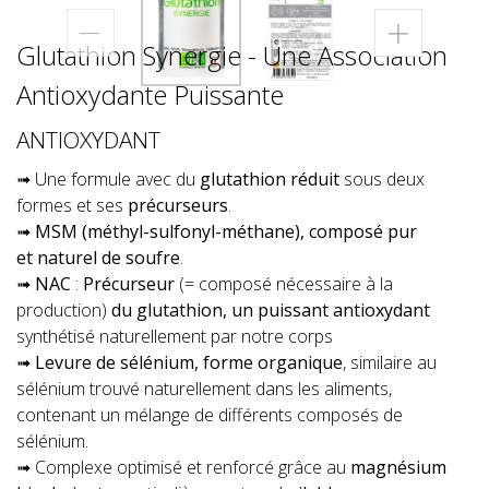
Glutathion Synergie - Une Association
Antioxydante Puissante
ANTIOXYDANT
➟ Une formule avec du
glutathion réduit
sous deux
formes et ses
précurseurs
.
➟
MSM (méthyl-sulfonyl-méthane), composé pur
et naturel de soufre
.
➟
NAC
:
Précurseur
(= composé nécessaire à la
production)
du glutathion, un puissant antioxydant
synthétisé naturellement par notre corps
➟
Levure de sélénium, forme organique
, similaire au
sélénium trouvé naturellement dans les aliments,
contenant un mélange de différents composés de
sélénium.
➟ Complexe optimisé et renforcé grâce au
magnésium