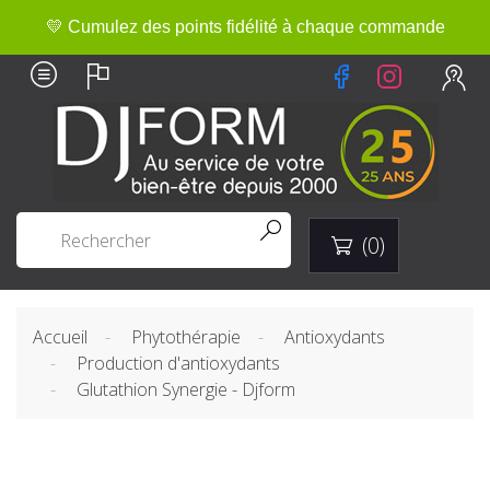
💛 Cumulez des points fidélité à chaque commande


(0)

Accueil
Phytothérapie
Antioxydants
Production d'antioxydants
Glutathion Synergie - Djform