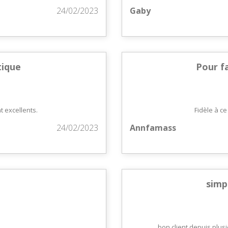
24/02/2023
Gaby
tique
Pour fa
t excellents.
Fidèle à ce
24/02/2023
Annfamass
simpl
bon client depuis plus