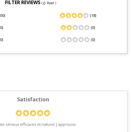
FILTER REVIEWS
(
Reset )
sync
00)
(18)
0)
(0)
0)
(0)
Satisfaction
ts sérieux efficaces et naturel. J approuve.