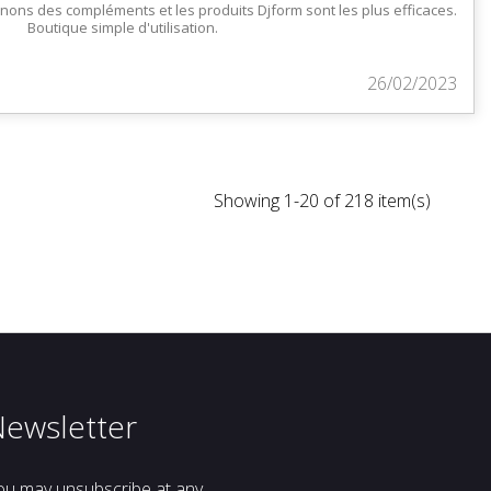
nons des compléments et les produits Djform sont les plus efficaces.
Boutique simple d'utilisation.
26/02/2023
Showing 1-20 of 218 item(s)
Newsletter
ou may unsubscribe at any