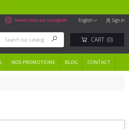
English
Sign in
Suivez-nous sur instagram


CART
(0)


S
NOS PROMOTIONS
BLOG
CONTACT