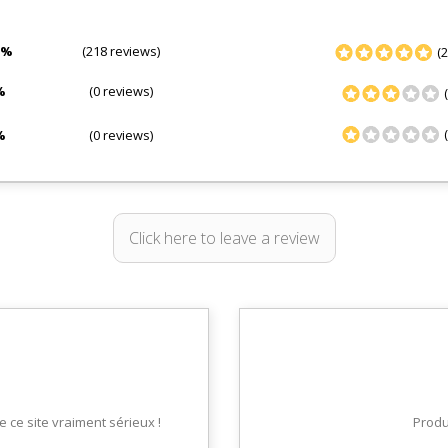
0%
(218 reviews)
(2
%
(0 reviews)
(
(
%
(0 reviews)
Click here to leave a review
ce site vraiment sérieux !
Produi