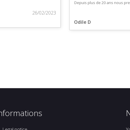
Depuis plus de 20 ans nous pre
26/02/2023
Odile D
nformations
Legal notice
Y