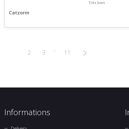
Très bien
Catzorm
…
2
3
11

Informations
I
Delivery