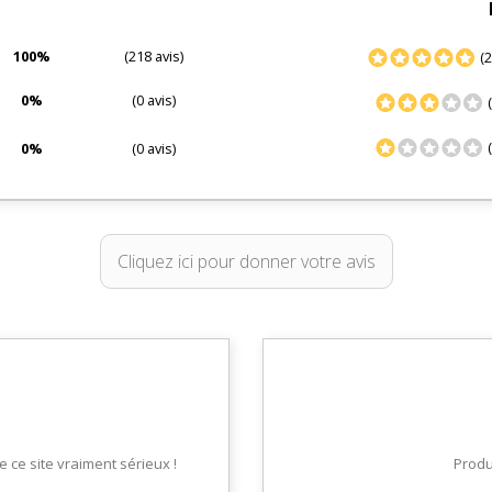
100%
(218 avis)
(2
0%
(0 avis)
(
(
0%
(0 avis)
Cliquez ici pour donner votre avis
ce site vraiment sérieux !
Produi