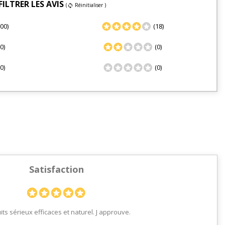
FILTRER LES AVIS
(
Réinitialiser )
sync
00)
(18)
0)
(0)
0)
(0)
Satisfaction
ts sérieux efficaces et naturel. J approuve.